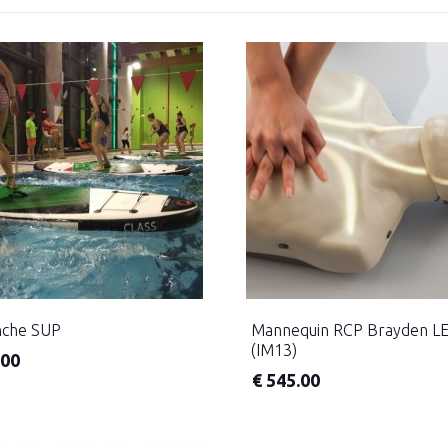
nche SUP
Mannequin RCP Brayden L
(IM13)
.00
€
545.00