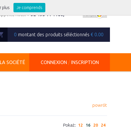
r plus
Je comprends
Appelez-nous:
+ 32 495 11 1180
,
0
montant des produits séléctionnés
€
0.00
LA SOCIÉTÉ
CONNEXION
/
INSCRIPTION
powrót
Pokaż:
12
16
20
24