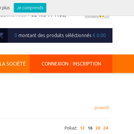
r plus
Je comprends
Appelez-nous:
+ 32 495 11 1180
,
0
montant des produits séléctionnés
€
0.00
LA SOCIÉTÉ
CONNEXION
/
INSCRIPTION
powrót
Pokaż:
12
16
20
24