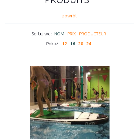
powrót
Sortuj wg:
NOM
PRIX
PRODUCTEUR
Pokaż:
12
16
20
24